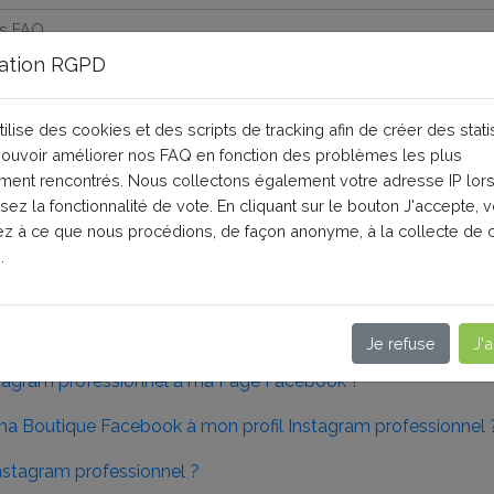
ation RGPD
 qu'il est interdit de vendre su
tilise des cookies et des scripts de tracking afin de créer des stati
 pouvoir améliorer nos FAQ en fonction des problèmes les plus
ent rencontrés. Nous collectons également votre adresse IP lor
RO
Instagram
isez la fonctionnalité de vote. En cliquant sur le bouton J'accepte, 
z à ce que nous procédions, de façon anonyme, à la collecte de 
les commerciales concernant Instagram.
.
 catégorie
Je refuse
J'
agram professionnel à ma Page Facebook ?
ma Boutique Facebook à mon profil Instagram professionnel 
stagram professionnel ?