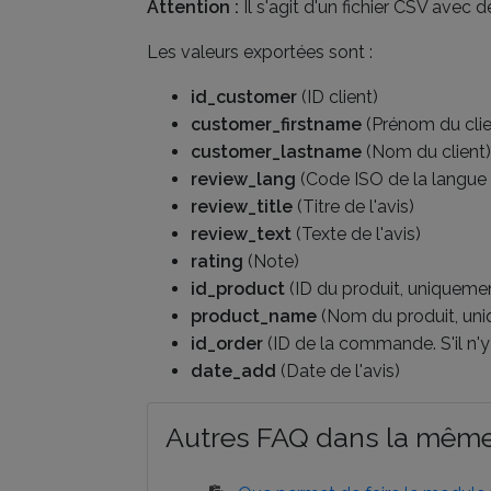
Attention :
Il s'agit d'un fichier CSV avec
Les valeurs exportées sont :
id_customer
(ID client)
customer_firstname
(Prénom du clie
customer_lastname
(Nom du client)
review_lang
(Code ISO de la langue d
review_title
(Titre de l'avis)
review_text
(Texte de l'avis)
rating
(Note)
id_product
(ID du produit, uniquemen
product_name
(Nom du produit, uni
id_order
(ID de la commande. S'il n'y 
date_add
(Date de l'avis)
Autres FAQ dans la même