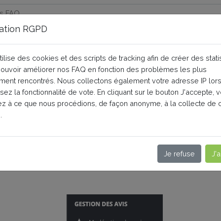
ation RGPD
 avis clients depuis ma bouti
tilise des cookies et des scripts de tracking afin de créer des stati
 pouvoir améliorer nos FAQ en fonction des problèmes les plus
ent rencontrés. Nous collectons également votre adresse IP lor
onnement
isez la fonctionnalité de vote. En cliquant sur le bouton J'accepte, 
z à ce que nous procédions, de façon anonyme, à la collecte de 
e menu PrestaShop à gauche et, dans la partie "Gestion des av
.
cliquez sur l'onglet "Export des avis produits" et pour exporter
 le même.
Je refuse
J'
uits :