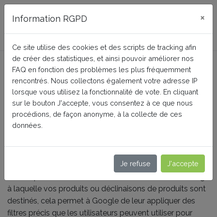
FAQ BusinessTech
×
Information RGPD
Ce site utilise des cookies et des scripts de tracking afin
de créer des statistiques, et ainsi pouvoir améliorer nos
Est-ce utile d'indiquer une
FAQ en fonction des problèmes les plus fréquemment
tranche d'âge de destination
rencontrés. Nous collectons également votre adresse IP
lorsque vous utilisez la fonctionnalité de vote. En cliquant
pour mes produits ?
sur le bouton J'accepte, vous consentez à ce que nous
procédions, de façon anonyme, à la collecte de ces
données.
Accueil
Google Merchant Center (Google Shopping)
Conseils pour des données produit de haute qualité
Je refuse
J'accepte
En indiquant dans votre flux de données la tranche d'âge
à laquelle vos produits ou déclinaisons de produits sont
destinés, cela permet à Google de leur appliquer des
filtres précis que les utilisateurs peuvent utiliser pour