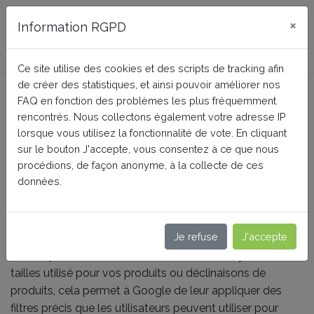
FAQ BusinessTech
×
Information RGPD
Ce site utilise des cookies et des scripts de tracking afin
de créer des statistiques, et ainsi pouvoir améliorer nos
Est-ce utile d'indiquer le
FAQ en fonction des problèmes les plus fréquemment
système de tailles utilisé
rencontrés. Nous collectons également votre adresse IP
lorsque vous utilisez la fonctionnalité de vote. En cliquant
pour mes produits ?
sur le bouton J'accepte, vous consentez à ce que nous
procédions, de façon anonyme, à la collecte de ces
données.
Accueil
Google Merchant Center (Google Shopping)
Conseils pour des données produit de haute qualité
Je refuse
J'accepte
En indiquant dans votre flux de données le système de
tailles utilisé pour vos produits ou déclinaisons de
produits, cela permet à Google de leur appliquer des
filtres précis que les utilisateurs peuvent utiliser pour