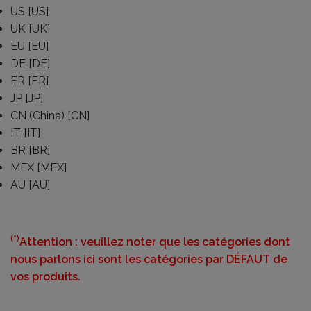
US [US]
UK [UK]
EU [EU]
DE [DE]
FR [FR]
JP [JP]
CN (China) [CN]
IT [IT]
BR [BR]
MEX [MEX]
AU [AU]
(*)
Attention : veuillez noter que les catégories dont
nous parlons ici sont les catégories par DÉFAUT de
vos produits.