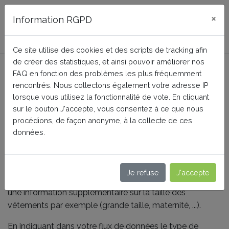
FAQ BusinessTech
×
Information RGPD
Ce site utilise des cookies et des scripts de tracking afin
de créer des statistiques, et ainsi pouvoir améliorer nos
Est-il utile de préciser le type
FAQ en fonction des problèmes les plus fréquemment
de coupe d'un produit ?
rencontrés. Nous collectons également votre adresse IP
lorsque vous utilisez la fonctionnalité de vote. En cliquant
sur le bouton J'accepte, vous consentez à ce que nous
procédions, de façon anonyme, à la collecte de ces
Accueil
Google Merchant Center (Google Shopping)
données.
Conseils pour des données produit de haute qualité
Le tag "type de coupe" est surtout (mais pas
Je refuse
J'accepte
exclusivement) destiné à l'habillement. Il sert à donner
une information supplémentaire sur la taille des
vêtements par exemple (grande taille, maternité, ...).
En indiquant dans votre flux de données le type de