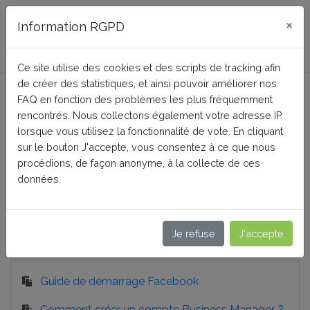
FAQ BusinessTech
×
Information RGPD
Ce site utilise des cookies et des scripts de tracking afin
Facebook Dynamic Ads +
de créer des statistiques, et ainsi pouvoir améliorer nos
FAQ en fonction des problèmes les plus fréquemment
Pixel PRO
rencontrés. Nous collectons également votre adresse IP
lorsque vous utilisez la fonctionnalité de vote. En cliquant
sur le bouton J'accepte, vous consentez à ce que nous
Accueil
Facebook Dynamic Ads + Pixel PRO
procédions, de façon anonyme, à la collecte de ces
Utilisation du service tiers
données.
Je refuse
J'accepte
Utilisation du service tiers
Guide de demarrage Facebook
Comment créer un compte Business Manager ?