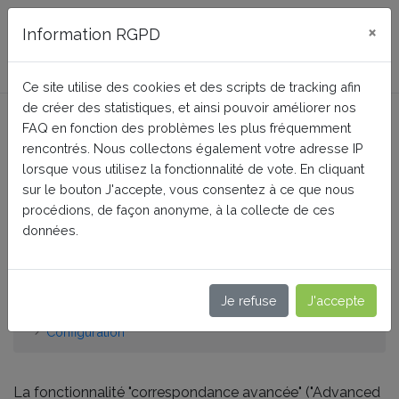
FAQ BusinessTech
×
Information RGPD
Ce site utilise des cookies et des scripts de tracking afin
de créer des statistiques, et ainsi pouvoir améliorer nos
Qu'est-ce que la
FAQ en fonction des problèmes les plus fréquemment
fonctionnalité
rencontrés. Nous collectons également votre adresse IP
lorsque vous utilisez la fonctionnalité de vote. En cliquant
"Correspondance avancée"
sur le bouton J'accepte, vous consentez à ce que nous
procédions, de façon anonyme, à la collecte de ces
("Advanced Matching") de
données.
Facebook ?
Je refuse
J'accepte
Accueil
Facebook Dynamic Ads + Pixel PRO
Configuration
La fonctionnalité "correspondance avancée" ("Advanced