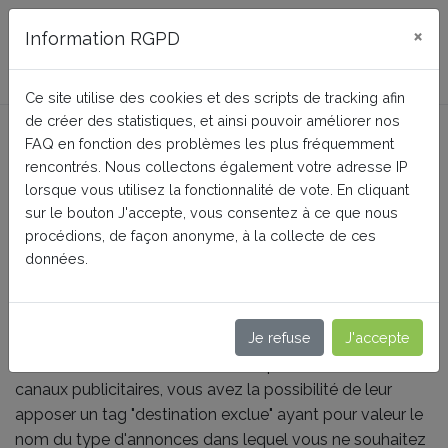
FAQ BusinessTech
×
Information RGPD
Ce site utilise des cookies et des scripts de tracking afin
de créer des statistiques, et ainsi pouvoir améliorer nos
Comment exclure des
FAQ en fonction des problèmes les plus fréquemment
produits de certains canaux
rencontrés. Nous collectons également votre adresse IP
lorsque vous utilisez la fonctionnalité de vote. En cliquant
publicitaires ?
sur le bouton J'accepte, vous consentez à ce que nous
procédions, de façon anonyme, à la collecte de ces
données.
Accueil
Google Merchant Center (Google Shopping)
Configuration
Je refuse
J'accepte
Si vous souhaitez exclure certains produits de certains
canaux publicitaires, vous avez la possibilité de leur
apposer un tag "destination exclue" ayant pour valeur le
nom du type d'annonces dans lequel vous ne souhaitez