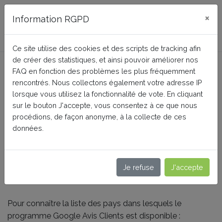
FAQ BusinessTech
×
Information RGPD
Ce site utilise des cookies et des scripts de tracking afin
de créer des statistiques, et ainsi pouvoir améliorer nos
Google Avis Clients : Est-ce
FAQ en fonction des problèmes les plus fréquemment
que le programme est
rencontrés. Nous collectons également votre adresse IP
lorsque vous utilisez la fonctionnalité de vote. En cliquant
disponible dans mon pays ?
sur le bouton J'accepte, vous consentez à ce que nous
procédions, de façon anonyme, à la collecte de ces
données.
Accueil
Google Merchant Center PRO (Google Shopping)
A propos des fonctionnalités avancées de la version
Je refuse
J'accepte
PRO
Pour connaître la liste des pays dans lesquels le
programme Google Avis Clients est disponible :